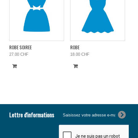
ROBE SOIREE
ROBE
ROB
27.00 CHF
18.00 CHF
20.
Ajouter
Ajouter
A
au
au
au
panier
panier
pa
Lettre d'informations